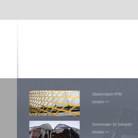
Stadiondach FFM
Details >>
Sonsonate / El Salvador
Details >>